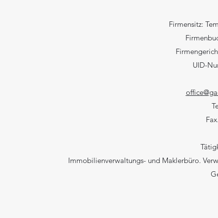
Firmensitz: Tem
Firmenbu
Firmengerich
UID-Nu
office@ga
Te
Fax
Tätig
Immobilienverwaltungs- und Maklerbüro. Ver
Ge