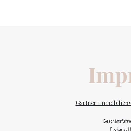
Imp
Gärtner Immobilienve
Geschäftsführe
Prokurist H